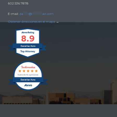
602.536.7878
E-mail:
da
****
@
********
az.com
Obtener direcciones en el mapa
→
8.9
Daniel Ian Huto
Testimonios
fuera de 10 opiniones
Daniel Ian Huto