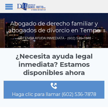
Abogado de derecho familiar y
abogados de divorcio en Tempe
– OBTENGA AYUDA INMEDIATA - (602) 536-7878 -
¿Necesita ayuda legal
inmediata? Estamos
disponibles ahora

Haga clic para llamar (602) 536-7878