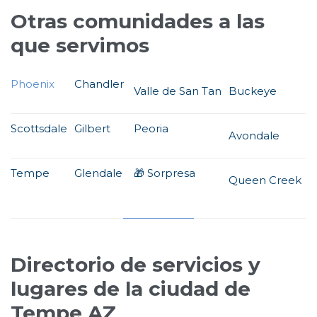
Otras comunidades a las
que servimos
Phoenix
Chandler
Valle de San Tan
Buckeye
C
Scottsdale
Gilbert
Peoria
Avondale
F
Tempe
Glendale
🎁 Sorpresa
Queen Creek
A
Mesa
Goodyear
Tucson
Maricopa
P
Directorio de servicios y
lugares de la ciudad de
Tempe AZ